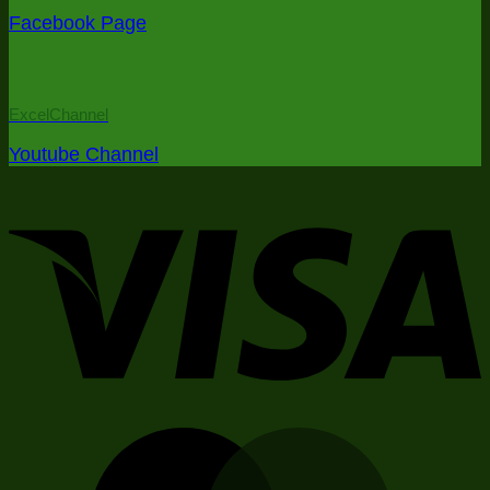
in
Facebook Page
5
minutes)
ExcelChannel
Youtube Channel
V