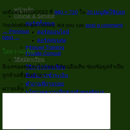
หน้าหลัก
เผยแพร่
10/09/2022
ที่
960 × 720
ใน
20 เมนูลัดใช้บ่อย
Course & Service
คอร์สทั้งหมด
Trackbacks are closed, but you can
post a comment
.
←
Previous
คอร์สออนไลน์
Next
→
คอร์สสอนสด
Inhouse Training
ใส่ความเห็น
Private Consult
วิธีสมัครเรียน
อีเมลของคุณจะไม่แสดงให้คนอื่นเห็น
ช่องข้อมูลจำเป็น
วิธีการสมัครเรียน
ถูกทำเครื่องหมาย
*
ยืนยันการชำระเงิน
คำถามที่ถามบ่อย
ความเห็น
*
นโยบายความเป็นส่วนตัวของข้อมูล
ติดต่อเรา
เรียนฟรี
Excelพื้นฐานสำหรับงานออฟฟิศ
สูตร และ เมนู