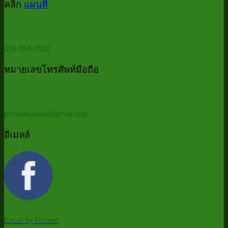
บอก
ด้วย
คลิก
แผนที่
มี
P
Power
ว่า
Password
Qu
Query
ควร
ใ
(รวม
5
ต้อง
099-084-2562
ไฟล์
นา
ใช้
ทั้ง
หมายเลขโทรศัพท์มือถือ
Power
โฟลเดอร์
Query
ด้วย
PowerQu
pichartyapan@gmail.com
ใน
5
อีเมลล์
นาที
/
Auto
consolid
all
files
in
Excel by Pichart
folder