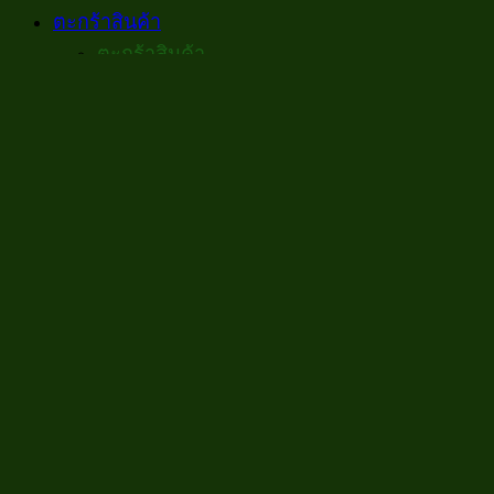
ตะกร้าสินค้า
ตะกร้าสินค้า
ไม่มีสินค้าในตะกร้า
กลับสู่หน้าร้านค้า
เข้าสู่ระบบ / ลงทะเบียน
หน้าหลัก
Course & Service
คอร์สทั้งหมด
คอร์สออนไลน์
คอร์สสอนสด
Inhouse Training