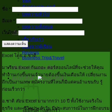
VBA
ตัวอย่าง/ประยุกต์
ชื่อ
*
บทความทั่วไป
Inspiration
อีเมล
*
บทความทั้งหมด
เว็บไซต์
เกี่ยวกับเรา
เกี่ยวกับเรา
เสียงจากผู้เรียน
Reviews
Excel โดย อ.ชาติ
Business Trip&Travel
มาเรียน Excel กันเถอะ คอร์สออนไลน์ที่จะช่วยให้คุณ
เข้าสู่ระบบ / ลงทะเบียน
ทำงานเก่งขึ้นจนเจ้านายต้องขึ้นเงินเดือนให้ เปลี่ยนงาน
ตะกร้าสินค้า
ถึกเป็นงานเทพ สมัครงานที่ไหนก็มีแต่คนอ้าแขนรับ รู้
ก่อนเร็วกว่า
อ.ชาติ สอน Excel มามากกว่า 10 ปี ทั้งใช้งานจริงใน
ธุรกิจ และ ชีวิตประจำวัน มีประสบการณ์ในการฝึกอบรม
ไม่มีสินค้าในตะกร้า