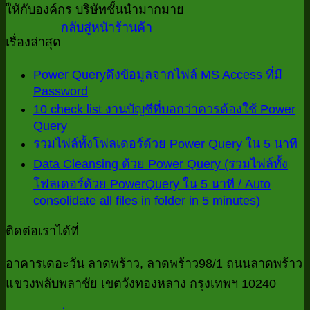
ให้กับองค์กร บริษัทชั้นนำมากมาย
กลับสู่หน้าร้านค้า
เรื่องล่าสุด
Power Queryดึงข้อมูลจากไฟล์ MS Access ที่มี
Password
ไม่มี
10 check list งานบัญชีที่บอกว่าควรต้องใช้ Power
ความ
Query
ไม่มี
เห็น
ไม
รวมไฟล์ทั้งโฟลเดอร์ด้วย Power Query ใน 5 นาที
ความ
บน
ค
Data Cleansing ด้วย Power Query (รวมไฟล์ทั้ง
เห็น
Power
เห
โฟลเดอร์ด้วย PowerQuery ใน 5 นาที / Auto
บน
Queryดึง
consolidate all files in folder in 5 minutes)
บ
ไม่มี
10
ข้อมูล
check
ร
ความ
จาก
ติดต่อเราได้ที่
list
ไฟ
เห็น
ไฟล์
งาน
บน
ทั้
อาคารเดอะวัน ลาดพร้าว, ลาดพร้าว98/1 ถนนลาดพร้าว
MS
บัญชี
Access
Data
โฟ
แขวงพลับพลาชัย เขตวังทองหลาง กรุงเทพฯ 10240
ที่
Cleansin
ที่
ด้