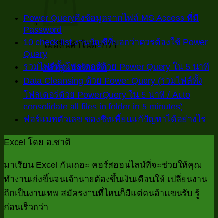
Power Queryดึงข้อมูลจากไฟล์ MS Access ที่มี
Password
ไม่มี
10 check list งานบัญชีที่บอกว่าควรต้องใช้ Power
ไม่มีสินค้าในตะกร้า
ความ
Query
ไม่มี
เห็น
ไม
รวมไฟล์ทั้งโฟลเดอร์ด้วย Power Query ใน 5 นาที
กลับสู่หน้าร้านค้า
ความ
บน
ค
Data Cleansing ด้วย Power Query (รวมไฟล์ทั้ง
เห็น
Power
เห
โฟลเดอร์ด้วย PowerQuery ใน 5 นาที / Auto
บน
Queryดึง
consolidate all files in folder in 5 minutes)
บ
ไม่มี
10
ข้อมูล
ไม่
ฟอร์แมทตัวเลข ของชีทเพี้ยนแก้ปัญหาได้อย่างไร
check
ร
ความ
จาก
list
คว
ไฟ
เห็น
ไฟล์
Excel โดย อ.ชาติ
งาน
เห็
บน
ทั้
MS
บัญชี
บน
Access
Data
โฟ
มาเรียน Excel กันเถอะ คอร์สออนไลน์ที่จะช่วยให้คุณ
ที่
Cleansin
ที่
ฟ
ด้
ทำงานเก่งขึ้นจนเจ้านายต้องขึ้นเงินเดือนให้ เปลี่ยนงาน
บอก
ด้วย
มี
อร
P
ถึกเป็นงานเทพ สมัครงานที่ไหนก็มีแต่คนอ้าแขนรับ รู้
Power
ว่า
Password
Qu
ตัว
Query
ก่อนเร็วกว่า
ควร
ใ
ขอ