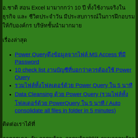
(รวม
5
ต้อง
อ.ชาติ สอน Excel มามากกว่า 10 ปี ทั้งใช้งานจริงใน
ชีท
ไฟล์
นา
ใช้
ธุรกิจ และ ชีวิตประจำวัน มีประสบการณ์ในการฝึกอบรม
เพี
ทั้ง
Power
ให้กับองค์กร บริษัทชั้นนำมากมาย
แก้
โฟลเดอร์
Query
ปั
ด้วย
เรื่องล่าสุด
PowerQu
ได้
ใน
อย่
Power Queryดึงข้อมูลจากไฟล์ MS Access ที่มี
5
Password
ไม่มี
นาที
10 check list งานบัญชีที่บอกว่าควรต้องใช้ Power
ความ
/
Query
ไม่มี
เห็น
Auto
ไม
รวมไฟล์ทั้งโฟลเดอร์ด้วย Power Query ใน 5 นาที
ความ
consolid
บน
ค
all
Data Cleansing ด้วย Power Query (รวมไฟล์ทั้ง
เห็น
Power
files
เห
โฟลเดอร์ด้วย PowerQuery ใน 5 นาที / Auto
บน
Queryดึง
in
consolidate all files in folder in 5 minutes)
บ
ไม่มี
10
folder
ข้อมูล
check
in
ร
ความ
จาก
ติดต่อเราได้ที่
list
5
ไฟ
เห็น
ไฟล์
minutes)
งาน