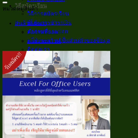
วิธีสมัครเรียน
หมวดหมู่สินค้า
วิธีการสมัครเรียน
ยืนยันการชำระเงิน
สินค้าทั้งหมด
คำถามที่ถามบ่อย
คอร์สสอนสด
นโยบายความเป็นส่วนตัวของข้อมูล
คอร์สออนไลน์
ติดต่อเรา
เรียนฟรี
Excelพื้นฐานสำหรับงานออฟฟิศ
สูตร และ เมนู
VBA
ตัวอย่าง/ประยุกต์
บทความทั่วไป
Inspiration
บทความทั้งหมด
เกี่ยวกับเรา
เกี่ยวกับเรา
เสียงจากผู้เรียน