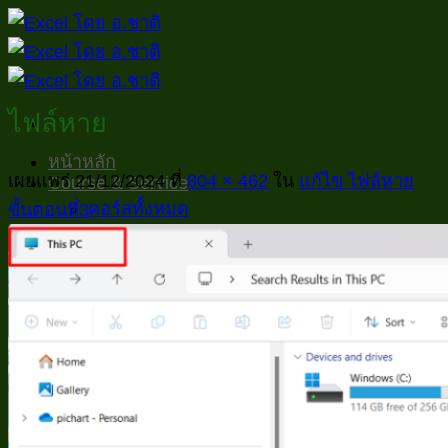
ข้าม
ไป
ยัง
เนื้อหา
ไฟล์หาย
หน้าหลัก
เผยแพร่
21/12/2024
ที่
804 × 462
ใน
แก้ไข ไฟล์หาย
Course & Service
คอร์สทั้งหมด
ขั้นตอนที่3
คอร์สออนไลน์
คอร์สสอนสด
Inhouse Training
Private Consult
วิธีสมัครเรียน
วิธีการสมัครเรียน
ยืนยันการชำระเงิน
คำถามที่ถามบ่อย
นโยบายความเป็นส่วนตัวของข้อมูล