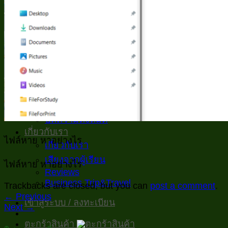
ติดต่อเรา
เรียนฟรี
Excelพื้นฐานสำหรับงานออฟฟิศ
สูตร และ เมนู
VBA
ตัวอย่าง/ประยุกต์
บทความทั่วไป
Inspiration
บทความทั้งหมด
เกี่ยวกับเรา
ไฟล์หาย หาอย่างไร
เกี่ยวกับเรา
เสียงจากผู้เรียน
ไฟล์หาย หาอย่างไร
Reviews
Business Trip&Travel
Trackbacks are closed, but you can
post a comment
.
←
Previous
เข้าสู่ระบบ / ลงทะเบียน
Next
→
ตะกร้าสินค้า