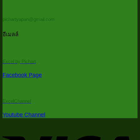
ด้วย
PowerQu
pichartyapan@gmail.com
ใน
5
อีเมลล์
นาที
/
Auto
consolid
Excel by Pichart
all
files
Facebook Page
in
folder
in
5
ExcelChannel
minutes)
Youtube Channel
V