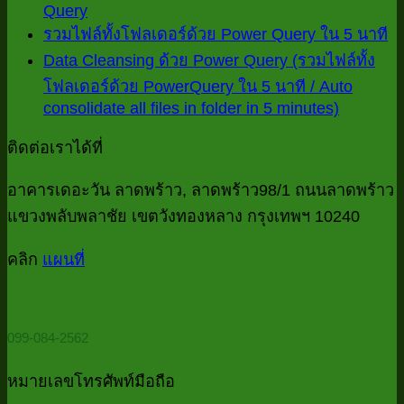
Query
ไม่มี
เห็น
ไม
รวมไฟล์ทั้งโฟลเดอร์ด้วย Power Query ใน 5 นาที
ความ
บน
ค
Data Cleansing ด้วย Power Query (รวมไฟล์ทั้ง
เห็น
Power
เห
โฟลเดอร์ด้วย PowerQuery ใน 5 นาที / Auto
บน
Queryดึง
consolidate all files in folder in 5 minutes)
บ
ไม่มี
10
ข้อมูล
check
ร
ความ
จาก
ติดต่อเราได้ที่
list
ไฟ
เห็น
ไฟล์
งาน
บน
ทั้
อาคารเดอะวัน ลาดพร้าว, ลาดพร้าว98/1 ถนนลาดพร้าว
MS
บัญชี
Access
Data
โฟ
แขวงพลับพลาชัย เขตวังทองหลาง กรุงเทพฯ 10240
ที่
Cleansin
ที่
ด้
บอก
ด้วย
คลิก
แผนที่
มี
P
Power
ว่า
Password
Qu
Query
ควร
ใ
(รวม
5
ต้อง
099-084-2562
ไฟล์
นา
ใช้
ทั้ง
Power
หมายเลขโทรศัพท์มือถือ
โฟลเดอร์
Query