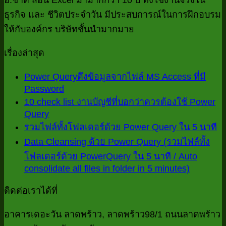
ธุรกิจ และ ชีวิตประจำวัน มีประสบการณ์ในการฝึกอบรม
ให้กับองค์กร บริษัทชั้นนำมากมาย
เรื่องล่าสุด
Power Queryดึงข้อมูลจากไฟล์ MS Access ที่มี
Password
ไม่มี
10 check list งานบัญชีที่บอกว่าควรต้องใช้ Power
ความ
Query
ไม่มี
เห็น
ไม
รวมไฟล์ทั้งโฟลเดอร์ด้วย Power Query ใน 5 นาที
ความ
บน
ค
Data Cleansing ด้วย Power Query (รวมไฟล์ทั้ง
เห็น
Power
เห
โฟลเดอร์ด้วย PowerQuery ใน 5 นาที / Auto
บน
Queryดึง
consolidate all files in folder in 5 minutes)
บ
ไม่มี
10
ข้อมูล
check
ร
ความ
จาก
ติดต่อเราได้ที่
list
ไฟ
เห็น
ไฟล์
งาน
บน
ทั้
อาคารเดอะวัน ลาดพร้าว, ลาดพร้าว98/1 ถนนลาดพร้าว
MS
บัญชี