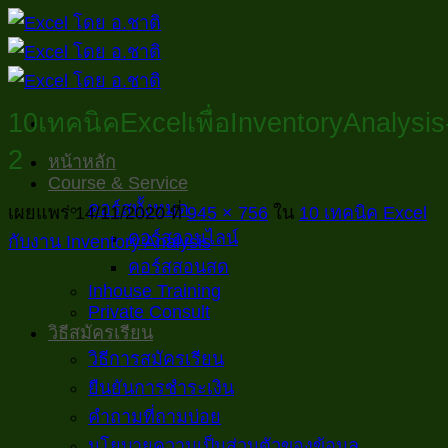
ข้าม
ไป
ยัง
เนื้อหา
10เทคนิคExcelเพื่อInventoryAnalysis
2
หน้าหลัก
Course & Service
คอร์สทั้งหมด
เผยแพร่
14/11/2020
ที่
945 × 756
ใน
10 เทคนิค Excel
คอร์สออนไลน์
กับงาน Inventory Analysis
คอร์สสอนสด
Inhouse Training
Private Consult
วิธีสมัครเรียน
วิธีการสมัครเรียน
ยืนยันการชำระเงิน
คำถามที่ถามบ่อย
นโยบายความเป็นส่วนตัวของข้อมูล