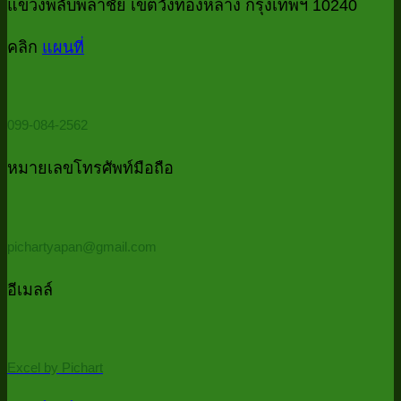
Access
Data
โฟ
แขวงพลับพลาชัย เขตวังทองหลาง กรุงเทพฯ 10240
ที่
Cleansin
ที่
ด้
บอก
ด้วย
คลิก
แผนที่
มี
P
Power
ว่า
Password
Qu
Query
ควร
ใ
(รวม
5
ต้อง
099-084-2562
ไฟล์
นา
ใช้
ทั้ง
Power
หมายเลขโทรศัพท์มือถือ
โฟลเดอร์
Query
ด้วย
PowerQu
pichartyapan@gmail.com
ใน
5
อีเมลล์
นาที
/
Auto
consolid
Excel by Pichart
all
files