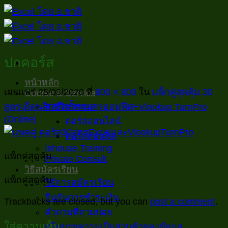
ข้าม
ไป
ยัง
เนื้อหา
ปกคอร์ส
หน้าหลัก
เผยแพร่
25/03/2020
ที่
800 × 800
ใน
แพ็กคู่สุดคุ้ม 30
Course & Service
คอร์สทั้งหมด
สูตรเด็ดพลิกชีวิตกรรมกรออฟฟิศ+Vlookup TurnPro
(Online)
คอร์สออนไลน์
คอร์สสอนสด
Inhouse Training
แพ็กคู่สุดคุ้ม
Private Consult
วิธีสมัครเรียน
แพ็กคู่สูดคุ้ม
วิธีการสมัครเรียน
ยืนยันการชำระเงิน
Trackbacks are closed, but you can
post a comment
.
คำถามที่ถามบ่อย
ใส่ความเห็น
นโยบายความเป็นส่วนตัวของข้อมูล