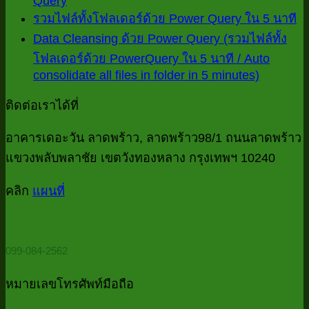
Query
ไม่มี
เห็น
ไม
รวมไฟล์ทั้งโฟลเดอร์ด้วย Power Query ใน 5 นาที
ความ
บน
ค
Data Cleansing ด้วย Power Query (รวมไฟล์ทั้ง
เห็น
Power
เห
โฟลเดอร์ด้วย PowerQuery ใน 5 นาที / Auto
บน
Queryดึง
consolidate all files in folder in 5 minutes)
บ
ไม่มี
10
ข้อมูล
check
ร
ความ
จาก
ติดต่อเราได้ที่
list
ไฟ
เห็น
ไฟล์
งาน
บน
ทั้
อาคารเดอะวัน ลาดพร้าว, ลาดพร้าว98/1 ถนนลาดพร้าว
MS
บัญชี
Access
Data
โฟ
แขวงพลับพลาชัย เขตวังทองหลาง กรุงเทพฯ 10240
ที่
Cleansin
ที่
ด้
บอก
ด้วย
คลิก
แผนที่
มี
P
Power
ว่า
Password
Qu
Query
ควร
ใ
(รวม
5
ต้อง
099-084-2562
ไฟล์
นา
ใช้
ทั้ง
Power
หมายเลขโทรศัพท์มือถือ
โฟลเดอร์
Query