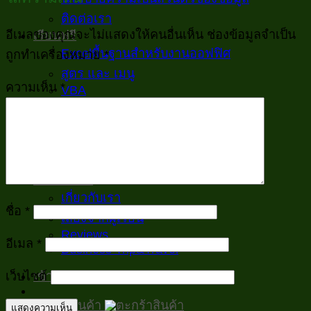
ติดต่อเรา
อีเมลของคุณจะไม่แสดงให้คนอื่นเห็น
ช่องข้อมูลจำเป็น
เรียนฟรี
Excelพื้นฐานสำหรับงานออฟฟิศ
ถูกทำเครื่องหมาย
*
สูตร และ เมนู
ความเห็น
*
VBA
ตัวอย่าง/ประยุกต์
บทความทั่วไป
Inspiration
บทความทั้งหมด
เกี่ยวกับเรา
เกี่ยวกับเรา
ชื่อ
*
เสียงจากผู้เรียน
Reviews
อีเมล
*
Business Trip&Travel
เว็บไซต์
เข้าสู่ระบบ / ลงทะเบียน
ตะกร้าสินค้า