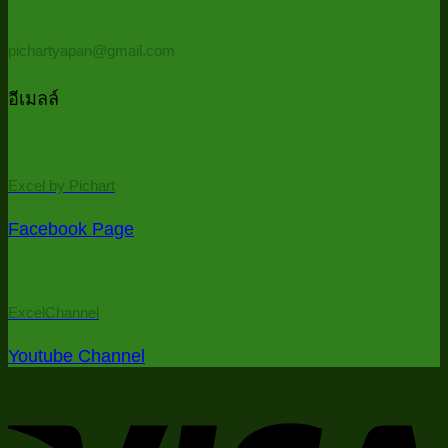
ด้วย
PowerQu
pichartyapan@gmail.com
ใน
5
อีเมลล์
นาที
/
Auto
consolid
Excel by Pichart
all
files
Facebook Page
in
folder
in
5
ExcelChannel
minutes)
Youtube Channel
V