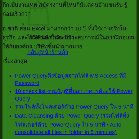
ถึกเป็นงานเทพ สมัครงานที่ไหนก็มีแต่คนอ้าแขนรับ รู้
ก่อนเร็วกว่า
อ.ชาติ สอน Excel มามากกว่า 10 ปี ทั้งใช้งานจริงใน
ธุรกิจ และ ชีวิตประจำวัน มีประสบการณ์ในการฝึกอบรม
ไม่มีสินค้าในตะกร้า
ให้กับองค์กร บริษัทชั้นนำมากมาย
กลับสู่หน้าร้านค้า
เรื่องล่าสุด
Power Queryดึงข้อมูลจากไฟล์ MS Access ที่มี
Password
ไม่มี
10 check list งานบัญชีที่บอกว่าควรต้องใช้ Power
ความ
Query
ไม่มี
เห็น
ไม
รวมไฟล์ทั้งโฟลเดอร์ด้วย Power Query ใน 5 นาที
ความ
บน
ค
Data Cleansing ด้วย Power Query (รวมไฟล์ทั้ง
เห็น
Power
เห
โฟลเดอร์ด้วย PowerQuery ใน 5 นาที / Auto
บน
Queryดึง
consolidate all files in folder in 5 minutes)
บ
ไม่มี
10
ข้อมูล