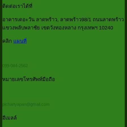
check
ร
ความ
จาก
ติดต่อเราได้ที่
list
ไฟ
เห็น
ไฟล์
งาน
บน
ทั้
อาคารเดอะวัน ลาดพร้าว, ลาดพร้าว98/1 ถนนลาดพร้าว
MS
บัญชี
Access
Data
โฟ
แขวงพลับพลาชัย เขตวังทองหลาง กรุงเทพฯ 10240
ที่
Cleansin
ที่
ด้
บอก
ด้วย
คลิก
แผนที่
มี
P
Power
ว่า
Password
Qu
Query
ควร
ใ
(รวม
5
ต้อง
099-084-2562
ไฟล์
นา
ใช้
ทั้ง
Power
หมายเลขโทรศัพท์มือถือ
โฟลเดอร์
Query
ด้วย
PowerQu
pichartyapan@gmail.com
ใน
5
อีเมลล์
นาที