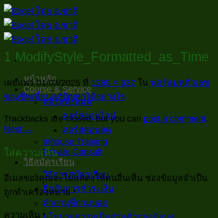
ข้าม
ไป
ยัง
เนื้อหา
1 ModifyStyle_Formatted_as_Time
หน้าหลัก
เผยแพร่
01/03/2025
ที่
1285 × 632
ใน
ฟอร์แมทตัวเลข
Course & Service
ของชีทเพี้ยนแก้ปัญหาได้อย่างไร
คอร์สทั้งหมด
คอร์สออนไลน์
Trackbacks are closed, but you can
post a comment
.
Next
→
คอร์สสอนสด
Inhouse Training
ใส่ความเห็น
Private Consult
วิธีสมัครเรียน
วิธีการสมัครเรียน
อีเมลของคุณจะไม่แสดงให้คนอื่นเห็น
ช่องข้อมูลจำเป็น
ยืนยันการชำระเงิน
ถูกทำเครื่องหมาย
*
คำถามที่ถามบ่อย
ความเห็น
*
นโยบายความเป็นส่วนตัวของข้อมูล