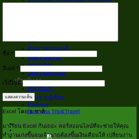
ติดต่อเรา
เรียนฟรี
Excelพื้นฐานสำหรับงานออฟฟิศ
สูตร และ เมนู
VBA
ตัวอย่าง/ประยุกต์
ชื่อ
*
บทความทั่วไป
Inspiration
อีเมล
*
บทความทั้งหมด
เกี่ยวกับเรา
เว็บไซต์
เกี่ยวกับเรา
เสียงจากผู้เรียน
Reviews
Excel โดย อ.ชาติ
Business Trip&Travel
เข้าสู่ระบบ / ลงทะเบียน
มาเรียน Excel กันเถอะ คอร์สออนไลน์ที่จะช่วยให้คุณ
ทำงานเก่งขึ้นจนเจ้านายต้องขึ้นเงินเดือนให้ เปลี่ยนงาน
ตะกร้าสินค้า