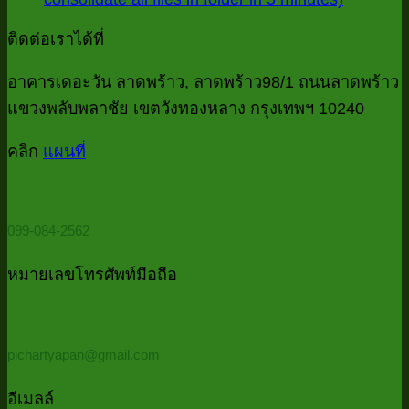
บ
ไม่มี
10
ข้อมูล
check
ร
ความ
จาก
ติดต่อเราได้ที่
list
ไฟ
เห็น
ไฟล์
งาน
บน
ทั้
อาคารเดอะวัน ลาดพร้าว, ลาดพร้าว98/1 ถนนลาดพร้าว
MS
บัญชี
Access
Data
โฟ
แขวงพลับพลาชัย เขตวังทองหลาง กรุงเทพฯ 10240
ที่
Cleansin
ที่
ด้
บอก
ด้วย
คลิก
แผนที่
มี
P
Power
ว่า
Password
Qu
Query
ควร
ใ
(รวม
5
ต้อง
099-084-2562
ไฟล์
นา
ใช้
ทั้ง
Power
หมายเลขโทรศัพท์มือถือ
โฟลเดอร์
Query
ด้วย
PowerQu
pichartyapan@gmail.com
ใน
5
อีเมลล์
นาที