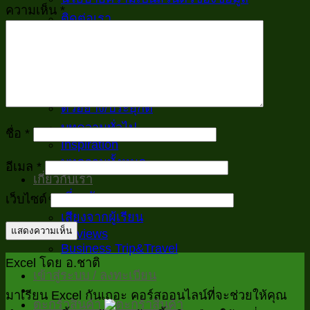
ความเห็น
*
ติดต่อเรา
เรียนฟรี
Excelพื้นฐานสำหรับงานออฟฟิศ
สูตร และ เมนู
VBA
ตัวอย่าง/ประยุกต์
บทความทั่วไป
ชื่อ
*
Inspiration
บทความทั้งหมด
อีเมล
*
เกี่ยวกับเรา
เกี่ยวกับเรา
เว็บไซต์
เสียงจากผู้เรียน
Reviews
Business Trip&Travel
Excel โดย อ.ชาติ
เข้าสู่ระบบ / ลงทะเบียน
มาเรียน Excel กันเถอะ คอร์สออนไลน์ที่จะช่วยให้คุณ
ตะกร้าสินค้า