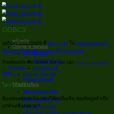
ข้าม
ไป
ยัง
เนื้อหา
ODBC3
หน้าหลัก
เผยแพร่
22/11/2025
ที่
591 × 444
ใน
Power Queryดึง
Course & Service
ข้อมูลจากไฟล์ MS Access ที่มี Password
คอร์สทั้งหมด
คอร์สออนไลน์
Trackbacks are closed, but you can
post a comment
.
←
Previous
คอร์สสอนสด
Next
→
Inhouse Training
Private Consult
ใส่ความเห็น
วิธีสมัครเรียน
วิธีการสมัครเรียน
อีเมลของคุณจะไม่แสดงให้คนอื่นเห็น
ช่องข้อมูลจำเป็น
ยืนยันการชำระเงิน
ถูกทำเครื่องหมาย
*
คำถามที่ถามบ่อย
นโยบายความเป็นส่วนตัวของข้อมูล