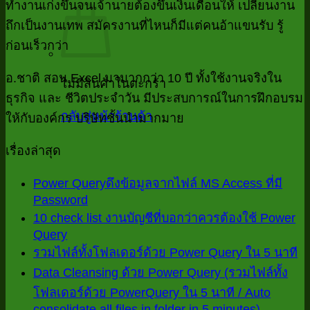
ทำงานเก่งขึ้นจนเจ้านายต้องขึ้นเงินเดือนให้ เปลี่ยนงาน
ถึกเป็นงานเทพ สมัครงานที่ไหนก็มีแต่คนอ้าแขนรับ รู้
ก่อนเร็วกว่า
อ.ชาติ สอน Excel มามากกว่า 10 ปี ทั้งใช้งานจริงใน
ไม่มีสินค้าในตะกร้า
ธุรกิจ และ ชีวิตประจำวัน มีประสบการณ์ในการฝึกอบรม
กลับสู่หน้าร้านค้า
ให้กับองค์กร บริษัทชั้นนำมากมาย
เรื่องล่าสุด
Power Queryดึงข้อมูลจากไฟล์ MS Access ที่มี
Password
ไม่มี
10 check list งานบัญชีที่บอกว่าควรต้องใช้ Power
ความ
Query
ไม่มี
เห็น
ไม
รวมไฟล์ทั้งโฟลเดอร์ด้วย Power Query ใน 5 นาที
ความ
บน
ค
Data Cleansing ด้วย Power Query (รวมไฟล์ทั้ง
เห็น
Power
เห
โฟลเดอร์ด้วย PowerQuery ใน 5 นาที / Auto
บน
Queryดึง
consolidate all files in folder in 5 minutes)