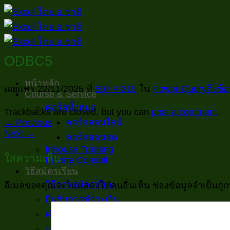
ข้าม
ไป
ยัง
เนื้อหา
ODBC5
หน้าหลัก
เผยแพร่
22/11/2025
ที่
507 × 315
ใน
Power Queryดึงข้อ
Course & Service
คอร์สทั้งหมด
Trackbacks are closed, but you can
post a comment
.
คอร์สออนไลน์
←
Previous
Next
→
คอร์สสอนสด
Inhouse Training
ใส่ความเห็น
Private Consult
วิธีสมัครเรียน
วิธีการสมัครเรียน
อีเมลของคุณจะไม่แสดงให้คนอื่นเห็น
ช่องข้อมูลจำเป็นถู
ยืนยันการชำระเงิน
คำถามที่ถามบ่อย
นโยบายความเป็นส่วนตัวของข้อมูล