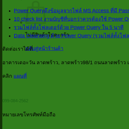
Power Queryดึงข้อมูลจากไฟล์ MS Access ที่มี Pa
10 check list งานบัญชีที่บอกว่าควรต้องใช้ Power 
ไม่
รวมไฟล์ทั้งโฟลเดอร์ด้วย Power Query ใน 5 นาที
ไม่มีสินค้าในตะกร้า
ค
Data Cleansing ด้วย Power Query (รวมไฟล์ทั้งโฟลเด
เห
กลับสู่หน้าร้านค้า
ติดต่อเราได้ที่
บ
ร
อาคารเดอะวัน ลาดพร้าว, ลาดพร้าว98/1 ถนนลาดพร้าว 
ไฟ
คลิก
แผนที่
ทั้ง
โฟ
ด้
Po
099-084-2562
Qu
ใน
หมายเลขโทรศัพท์มือถือ
5
นา