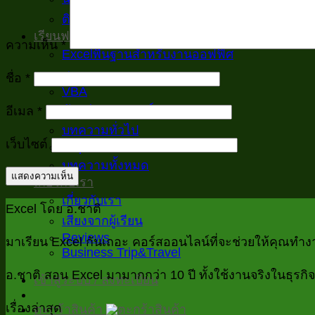
ติดต่อเรา
เรียนฟรี
ความเห็น
*
Excelพื้นฐานสำหรับงานออฟฟิศ
สูตร และ เมนู
ชื่อ
*
VBA
ตัวอย่าง/ประยุกต์
อีเมล
*
บทความทั่วไป
เว็บไซต์
Inspiration
บทความทั้งหมด
เกี่ยวกับเรา
เกี่ยวกับเรา
Excel โดย อ.ชาติ
เสียงจากผู้เรียน
Reviews
มาเรียน Excel กันเถอะ คอร์สออนไลน์ที่จะช่วยให้คุณทำงานเ
Business Trip&Travel
อ.ชาติ สอน Excel มามากกว่า 10 ปี ทั้งใช้งานจริงในธุร
เข้าสู่ระบบ / ลงทะเบียน
เรื่องล่าสุด
ตะกร้าสินค้า