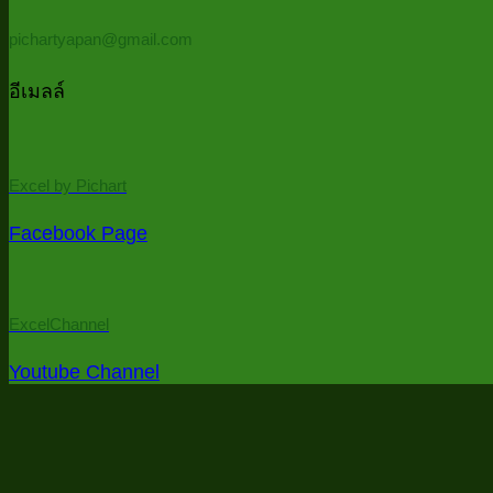
pichartyapan@gmail.com
อีเมลล์
Excel by Pichart
Facebook Page
ExcelChannel
Youtube Channel