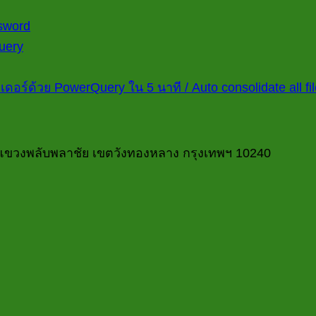
ไม่มี
ssword
ไม่มี
ความ
Query
มี
ความ
เห็น
บน
วาม
เห็น
อร์ด้วย PowerQuery ใน 5 นาที / Auto consolidate all file
Power
บน
็น
Queryดึง
10
น
check
ข้อมูล
วม
list
แขวงพลับพลาชัย เขตวังทองหลาง กรุงเทพฯ 10240
จาก
ล์
งาน
ไฟล์
บัญชี
MS
ลเดอร์
ที่
Access
วย
บอก
ที่
wer
ว่า
มี
ery
Password
ควร
ต้อง
ที
ใช้