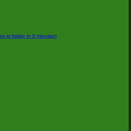
ไม่มี
s in folder in 5 minutes)
ความ
เห็น
บน
Data
Cleansing
ด้วย
Power
Query
(รวม
ไฟล์
ทั้ง
โฟลเดอร์