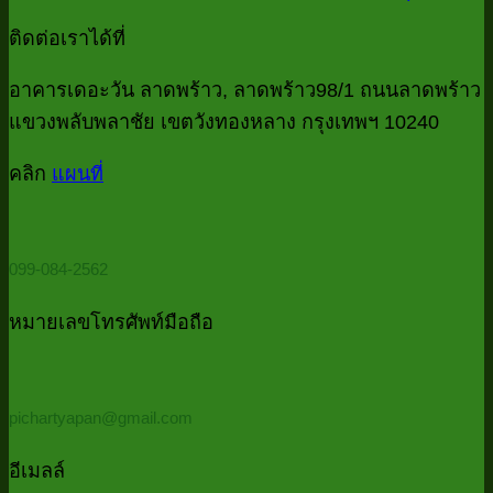
folder
ข้อมูล
check
in
ร
ความ
จาก
ติดต่อเราได้ที่
list
5
ไฟ
เห็น
ไฟล์
minutes)
งาน
บน
ทั้
อาคารเดอะวัน ลาดพร้าว, ลาดพร้าว98/1 ถนนลาดพร้าว
MS
บัญชี
Access
Data
โฟ
แขวงพลับพลาชัย เขตวังทองหลาง กรุงเทพฯ 10240
ที่
Cleansin
ที่
ด้
บอก
ด้วย
คลิก
แผนที่
มี
P
Power
ว่า
Password
Qu
Query
ควร
ใ
(รวม
5
ต้อง
099-084-2562
ไฟล์
นา
ใช้
ทั้ง
Power
หมายเลขโทรศัพท์มือถือ
โฟลเดอร์
Query
ด้วย
PowerQu
pichartyapan@gmail.com
ใน
5
อีเมลล์
นาที