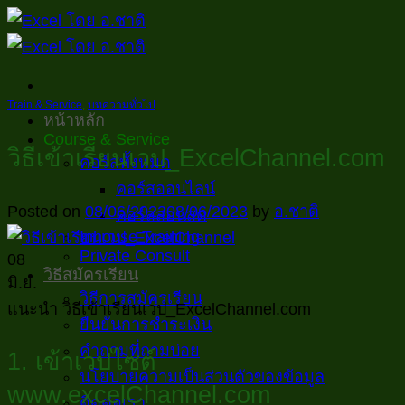
ข้าม
ไป
ยัง
เนื้อหา
Train & Service
,
บทความทั่วไป
หน้าหลัก
Course & Service
วิธีเข้าเรียนเวป_ExcelChannel.com
คอร์สทั้งหมด
คอร์สออนไลน์
Posted on
08/06/2023
08/06/2023
by
อ.ชาติ
คอร์สสอนสด
Inhouse Training
Private Consult
08
วิธีสมัครเรียน
มิ.ย.
วิธีการสมัครเรียน
แนะนำ วิธีเข้าเรียนเวป_ExcelChannel.com
ยืนยันการชำระเงิน
คำถามที่ถามบ่อย
1. เข้าเวปไซต์
นโยบายความเป็นส่วนตัวของข้อมูล
www.excelChannel.com
ติดต่อเรา