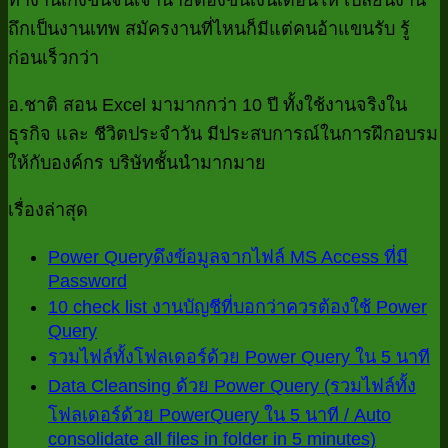
บอก
ด้วย
มี
อร
P
ถึกเป็นงานเทพ สมัครงานที่ไหนก็มีแต่คนอ้าแขนรับ รู้
Power
ว่า
Password
Qu
ตัว
Query
ก่อนเร็วกว่า
ควร
ใ
ขอ
(รวม
5
ต้อง
อ.ชาติ สอน Excel มามากกว่า 10 ปี ทั้งใช้งานจริงใน
ชีท
ไฟล์
นา
ใช้
ธุรกิจ และ ชีวิตประจำวัน มีประสบการณ์ในการฝึกอบรม
เพี
ทั้ง
Power
ให้กับองค์กร บริษัทชั้นนำมากมาย
แก้
โฟลเดอร์
Query
ปั
ด้วย
เรื่องล่าสุด
PowerQu
ได้
ใน
อย่
Power Queryดึงข้อมูลจากไฟล์ MS Access ที่มี
5
Password
ไม่มี
นาที
10 check list งานบัญชีที่บอกว่าควรต้องใช้ Power
ความ
/
Query
ไม่มี
เห็น
Auto
ไม
รวมไฟล์ทั้งโฟลเดอร์ด้วย Power Query ใน 5 นาที
ความ
consolid
บน
ค
all
Data Cleansing ด้วย Power Query (รวมไฟล์ทั้ง
เห็น
Power
files
เห
โฟลเดอร์ด้วย PowerQuery ใน 5 นาที / Auto
บน
Queryดึง
in
consolidate all files in folder in 5 minutes)
บ
ไม่มี
10