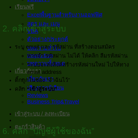
เรียนฟรี
Excelพื้นฐานสำหรับงานออฟฟิศ
สูตร และ เมนู
2. คลิกเข้าสู่ระบบ
VBA
ตัวอย่าง/ประยุกต์
ระบุ email และ รหัสผ่าน ที่สร้างตอนสมัคร
บทความทั่วไป
Inspiration
หากจำ รหัสผ่าน ไม่ได้ ให้คลิก ลืมรหัสผ่าน
บทความทั้งหมด
ระบบจะส่งลิงค์สร้างรหัสผ่านใหม่ ไปให้ทาง
เกี่ยวกับเรา
email address
เกี่ยวกับเรา
ติ้กถูกในช่อง “จำฉันไว้”
เสียงจากผู้เรียน
คลิก
“เข้าสู่ระบบ”
Reviews
Business Trip&Travel
เข้าสู่ระบบ / ลงทะเบียน
ตะกร้าสินค้า
6. คลิก “บัญชีผู้ใช้ของฉัน”