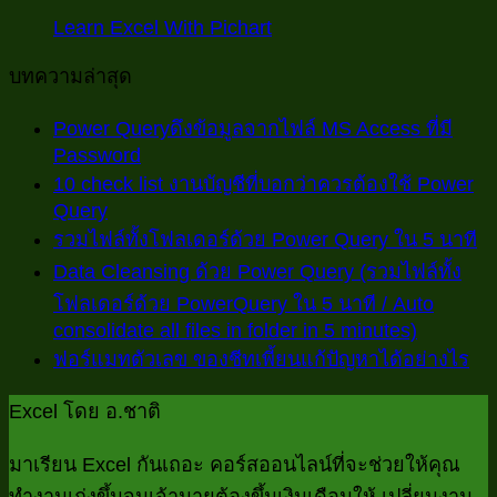
Learn Excel With Pichart
บทความล่าสุด
Power Queryดึงข้อมูลจากไฟล์ MS Access ที่มี
Password
ไม่มี
10 check list งานบัญชีที่บอกว่าควรต้องใช้ Power
ความ
Query
ไม่มี
เห็น
ไม
รวมไฟล์ทั้งโฟลเดอร์ด้วย Power Query ใน 5 นาที
ความ
บน
ค
Data Cleansing ด้วย Power Query (รวมไฟล์ทั้ง
เห็น
Power
เห
โฟลเดอร์ด้วย PowerQuery ใน 5 นาที / Auto
บน
Queryดึง
consolidate all files in folder in 5 minutes)
บ
ไม่มี
10
ข้อมูล
ไม่
ฟอร์แมทตัวเลข ของชีทเพี้ยนแก้ปัญหาได้อย่างไร
check
ร
ความ
จาก
list
คว
ไฟ
เห็น
ไฟล์
Excel โดย อ.ชาติ
งาน
เห็
บน
ทั้
MS
บัญชี
บน
Access
Data
โฟ
มาเรียน Excel กันเถอะ คอร์สออนไลน์ที่จะช่วยให้คุณ
ที่
Cleansin
ที่
ฟ
ด้
ทำงานเก่งขึ้นจนเจ้านายต้องขึ้นเงินเดือนให้ เปลี่ยนงาน