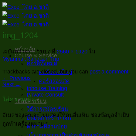
ข้าม
ไป
ยัง
เนื้อหา
img_1204
หน้าหลัก
เผยแพร่
02/11/2017
ที่
2560 × 1920
ใน
Course & Service
Myanmar,Rangoon Trip
คอร์สทั้งหมด
Trackbacks are closed, but you can
post a comment
.
คอร์สออนไลน์
←
Previous
คอร์สสอนสด
Next
→
Inhouse Training
Private Consult
ใส่ความเห็น
วิธีสมัครเรียน
วิธีการสมัครเรียน
อีเมลของคุณจะไม่แสดงให้คนอื่นเห็น
ช่องข้อมูลจำเป็น
ยืนยันการชำระเงิน
ถูกทำเครื่องหมาย
*
คำถามที่ถามบ่อย
นโยบายความเป็นส่วนตัวของข้อมูล