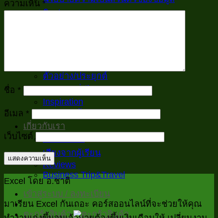
ความเห็น
*
ติดต่อเรา
เรียนฟรี
Excelพื้นฐานสำหรับงานออฟฟิศ
สูตร และ เมนู
VBA
ตัวอย่าง/ประยุกต์
บทความทั่วไป
ชื่อ
*
Inspiration
อีเมล
*
บทความทั้งหมด
เกี่ยวกับเรา
เว็บไซต์
เกี่ยวกับเรา
เสียงจากผู้เรียน
Reviews
Business Trip&Travel
Excel โดย อ.ชาติ
เข้าสู่ระบบ / ลงทะเบียน
มาเรียน Excel กันเถอะ คอร์สออนไลน์ที่จะช่วยให้คุณ
ตะกร้าสินค้า
ทำงานเก่งขึ้นจนเจ้านายต้องขึ้นเงินเดือนให้ เปลี่ยนงาน