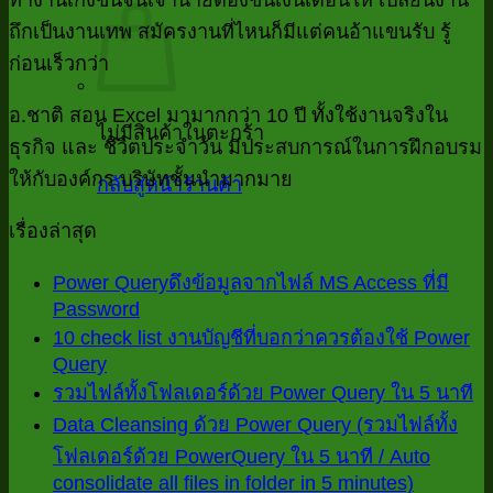
ถึกเป็นงานเทพ สมัครงานที่ไหนก็มีแต่คนอ้าแขนรับ รู้
ก่อนเร็วกว่า
อ.ชาติ สอน Excel มามากกว่า 10 ปี ทั้งใช้งานจริงใน
ไม่มีสินค้าในตะกร้า
ธุรกิจ และ ชีวิตประจำวัน มีประสบการณ์ในการฝึกอบรม
ให้กับองค์กร บริษัทชั้นนำมากมาย
กลับสู่หน้าร้านค้า
เรื่องล่าสุด
Power Queryดึงข้อมูลจากไฟล์ MS Access ที่มี
Password
ไม่มี
10 check list งานบัญชีที่บอกว่าควรต้องใช้ Power
ความ
Query
ไม่มี
เห็น
ไม
รวมไฟล์ทั้งโฟลเดอร์ด้วย Power Query ใน 5 นาที
ความ
บน
ค
Data Cleansing ด้วย Power Query (รวมไฟล์ทั้ง
เห็น
Power
เห
โฟลเดอร์ด้วย PowerQuery ใน 5 นาที / Auto
บน
Queryดึง
consolidate all files in folder in 5 minutes)
บ
ไม่มี
10