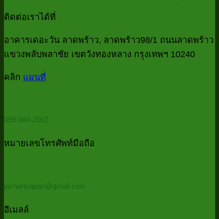
ข้อมูล
check
ร
ความ
จาก
ติดต่อเราได้ที่
list
ไฟ
เห็น
ไฟล์
งาน
บน
ทั้
อาคารเดอะวัน ลาดพร้าว, ลาดพร้าว98/1 ถนนลาดพร้าว
MS
บัญชี
Access
Data
โฟ
แขวงพลับพลาชัย เขตวังทองหลาง กรุงเทพฯ 10240
ที่
Cleansin
ที่
ด้
บอก
ด้วย
คลิก
แผนที่
มี
P
Power
ว่า
Password
Qu
Query
ควร
ใ
(รวม
5
ต้อง
099-084-2562
ไฟล์
นา
ใช้
ทั้ง
Power
หมายเลขโทรศัพท์มือถือ
โฟลเดอร์
Query
ด้วย
PowerQu
pichartyapan@gmail.com
ใน
5
อีเมลล์
นาที