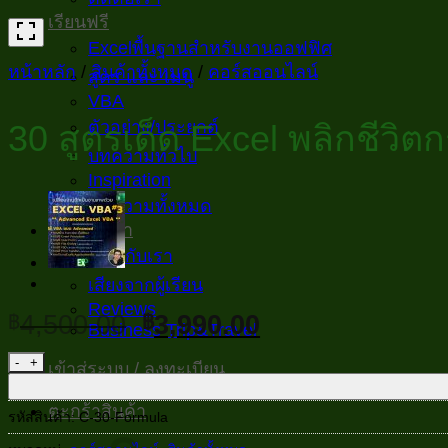
เรียนฟรี
Excelพื้นฐานสำหรับงานออฟฟิศ
หน้าหลัก
/
สินค้าทั้งหมด
/
คอร์สออนไลน์
สูตร และ เมนู
VBA
ตัวอย่าง/ประยุกต์
30 สูตรเด็ด Excel พลิกชีวิต
บทความทั่วไป
Inspiration
บทความทั้งหมด
เกี่ยวกับเรา
เกี่ยวกับเรา
เสียงจากผู้เรียน
Reviews
Original
Current
4,500.00
3,990.00
฿
฿
Business Trip&Travel
price
price
จำนวน 30 สูตรเด็ด Excel พลิกชีวิตกรรมกร OFFICE (Online
เข้าสู่ระบบ / ลงทะเบียน
was:
is:
฿4,500.00.
฿3,990.00.
ตะกร้าสินค้า
รหัสสินค้า:
C-30-Formula