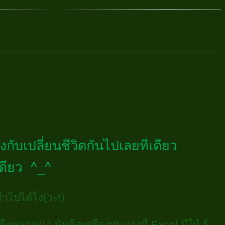
ึงกับเปลี่ยนชีวิตกันไปเลยทีเดียว
เดียว ^_^
ำไปได้ไง(วะ!)
ลาด!! ) มันคือเครื่องทุ่นแรงที่ Excel มีให้ รู้