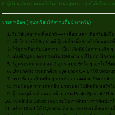
3. ผู้เรียนเกิดความมั่นใจในการนำสูตรต่างๆ ที่ได้เรีย
รายละเอียด ( ดูบทเรียนได้จากแท็ปข้างๆครับ)
ไม่ใช่แค่ลาก-กลิ้งเม้าส์ —> เลื่อน และ เลือกไปยังพื
เข้าใจการใช้ $ อย่างดี รู้แค่เรื่องนี้อย่างดี เขียนสู
ใช้สูตรเกี่ยวกับข้อความ “เป็น” เลิกคีย์ข้อความเดิม
เติมข้อมูล และสูตรลงใน Cell ต่าง ๆ ที่ไม่ต่อเนื่องกัน
รู้สูตรประมวลผล แค่ 3 สูตร แบบเข้าใจ ๆ เอาไปใช้ต่อ
เลิกปวดหัว ปวดตาด้วย Eye Look UP มาใช้ Vlook
สรุป ข้อมูลเป็นหมื่น ๆ บรรทัด สุดเจ๋งด้วย Pivot table
รวมข้อมูล จากแต่ละชีท มาสรุปลงในชีทเดียวเสร็จใน
รู้จักเมนูดี ๆ ที่ คนมองข้าม เช่น Paste Special / R
F5 Find & Select เมนูช่วยในการค้นหา สารพัดประโยชน
สร้าง Chart ให้ Dynamic ที่สามารถปรับเปลี่ยนเอง เ