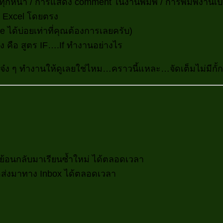
หน้า / การแสดง comment ในงานพิมพ์ / การพิมพ์งานเป็
น Excel โดยตรง
 ได้บ่อยเท่าที่คุณต้องการเลยครับ)
ิง คือ สูตร IF….If ทำงานอย่างไร
เจ๋ง ๆ ทำงานให้ดูเลยใช่ไหม…คราวนี้แหละ…จัดเต็มไม่มีกั้ก
้ ย้อนกลับมาเรียนซ้ำใหม่ ได้ตลอดเวลา
ือส่งมาทาง Inbox ได้ตลอดเวลา