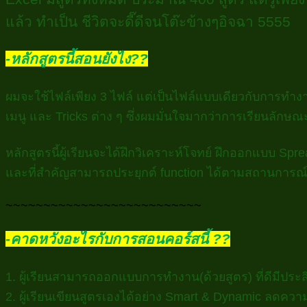
แล้ว ทำเป็น ชีวิตจะดี๊ดีจนโต๊ะข้างๆอิจฉา 5555
-หลักสูตรนี้สอนยังไง??
ผมจะใช้ไฟล์เพียง 3 ไฟล์ แต่เป็นไฟล์แบบเดียวกับการทำงานจ
เมนู และ Tricks ต่าง ๆ ซึ่งผมมั่นใจมากว่าการเรียนลักษณ
หลักสูตรนี้ผู้เรียนจะได้ฝึกวิเคราะห์โจทย์ ฝึกออกแบบ S
และที่สำคัญสามารถประยุกต์ function ได้ตามสถานการณ์ข
~~~~~~~~~~~~~~~~~~~~~~~~~~
-คาดหวังอะไรกับการสอนคอร์สนี้ ??
1. ผู้เรียนสามารถออกแบบการทำงาน(ด้วยสูตร) ที่ดีมีปร
2. ผู้เรียนเขียนสูตรเองได้อย่าง Smart & Dynamic ลดคว