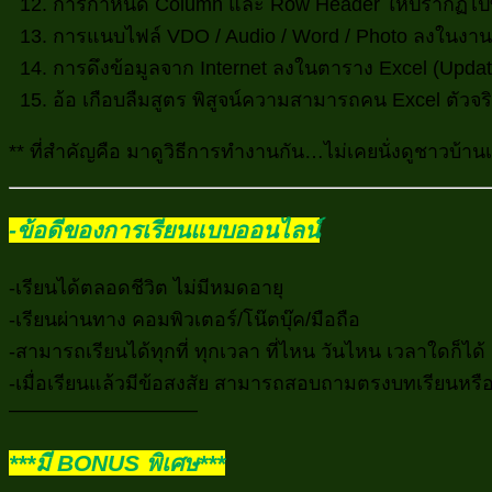
การกำหนด Column และ Row Header ให้ปรากฏไปทุก
การแนบไฟล์ VDO / Audio / Word / Photo ลงในงา
การดึงข้อมูลจาก Internet ลงในตาราง Excel (Update
อ้อ เกือบลืมสูตร พิสูจน์ความสามารถคน Excel ตัวจร
** ที่สำคัญคือ มาดูวิธีการทำงานกัน…ไม่เคยนั่งดูชาวบ้าน
-ข้อดีของการเรียนแบบออนไลน์
-เรียนได้ตลอดชีวิต ไม่มีหมดอายุ
-เรียนผ่านทาง คอมพิวเตอร์/โน๊ตบุ๊ค/มือถือ
-สามารถเรียนได้ทุกที่ ทุกเวลา ที่ไหน วันไหน เวลาใดก็ได
-เมื่อเรียนแล้วมีข้อสงสัย สามารถสอบถามตรงบทเรียนหร
—————————–
***มี BONUS พิเศษ***