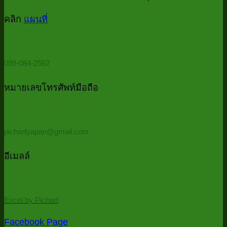
ที่
Cleansin
ที่
ด้
บอก
ด้วย
คลิก
แผนที่
มี
P
Power
ว่า
Password
Qu
Query
ควร
ใ
(รวม
5
ต้อง
099-084-2562
ไฟล์
นา
ใช้
ทั้ง
Power
หมายเลขโทรศัพท์มือถือ
โฟลเดอร์
Query
ด้วย
PowerQu
pichartyapan@gmail.com
ใน
5
อีเมลล์
นาที
/
Auto
consolid
Excel by Pichart
all
files
Facebook Page
in