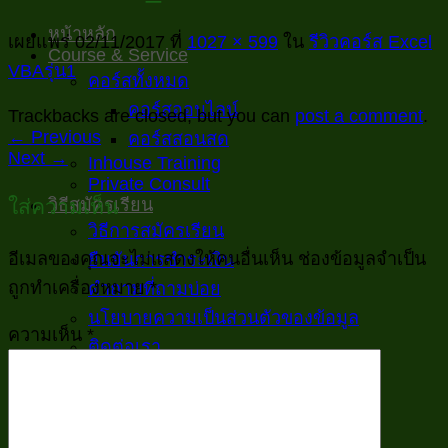
หน้าหลัก
เผยแพร่
02/11/2017
ที่
1027 × 599
ใน
รีวิวคอร์ส Excel
Course & Service
VBAรุ่น1
คอร์สทั้งหมด
คอร์สออนไลน์
Trackbacks are closed, but you can
post a comment
.
←
Previous
คอร์สสอนสด
Next
→
Inhouse Training
Private Consult
ใส่ความเห็น
วิธีสมัครเรียน
วิธีการสมัครเรียน
อีเมลของคุณจะไม่แสดงให้คนอื่นเห็น
ช่องข้อมูลจำเป็น
ยืนยันการชำระเงิน
ถูกทำเครื่องหมาย
*
คำถามที่ถามบ่อย
นโยบายความเป็นส่วนตัวของข้อมูล
ความเห็น
*
ติดต่อเรา
เรียนฟรี
Excelพื้นฐานสำหรับงานออฟฟิศ
สูตร และ เมนู