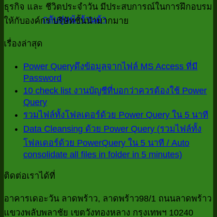
ธุรกิจ และ ชีวิตประจำวัน มีประสบการณ์ในการฝึกอบรม
กลับสู่หน้าร้านค้า
ให้กับองค์กร บริษัทชั้นนำมากมาย
เรื่องล่าสุด
Power Queryดึงข้อมูลจากไฟล์ MS Access ที่มี
Password
ไม่มี
10 check list งานบัญชีที่บอกว่าควรต้องใช้ Power
ความ
Query
ไม่มี
เห็น
ไม
รวมไฟล์ทั้งโฟลเดอร์ด้วย Power Query ใน 5 นาที
ความ
บน
ค
Data Cleansing ด้วย Power Query (รวมไฟล์ทั้ง
เห็น
Power
เห
โฟลเดอร์ด้วย PowerQuery ใน 5 นาที / Auto
บน
Queryดึง
consolidate all files in folder in 5 minutes)
บ
ไม่มี
10
ข้อมูล
check
ร
ความ
จาก
ติดต่อเราได้ที่
list
ไฟ
เห็น
ไฟล์
งาน
บน
ทั้
อาคารเดอะวัน ลาดพร้าว, ลาดพร้าว98/1 ถนนลาดพร้าว
MS
บัญชี
Access
Data
โฟ
แขวงพลับพลาชัย เขตวังทองหลาง กรุงเทพฯ 10240