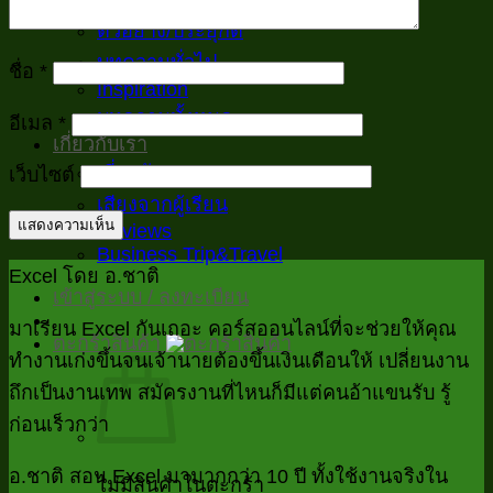
VBA
ตัวอย่าง/ประยุกต์
บทความทั่วไป
ชื่อ
*
Inspiration
บทความทั้งหมด
อีเมล
*
เกี่ยวกับเรา
เกี่ยวกับเรา
เว็บไซต์
เสียงจากผู้เรียน
Reviews
Business Trip&Travel
Excel โดย อ.ชาติ
เข้าสู่ระบบ / ลงทะเบียน
มาเรียน Excel กันเถอะ คอร์สออนไลน์ที่จะช่วยให้คุณ
ตะกร้าสินค้า
ทำงานเก่งขึ้นจนเจ้านายต้องขึ้นเงินเดือนให้ เปลี่ยนงาน
ถึกเป็นงานเทพ สมัครงานที่ไหนก็มีแต่คนอ้าแขนรับ รู้
ก่อนเร็วกว่า
อ.ชาติ สอน Excel มามากกว่า 10 ปี ทั้งใช้งานจริงใน
ไม่มีสินค้าในตะกร้า