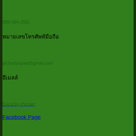
Power
ว่า
Password
Qu
Query
ควร
ใ
(รวม
5
ต้อง
099-084-2562
ไฟล์
นา
ใช้
ทั้ง
Power
หมายเลขโทรศัพท์มือถือ
โฟลเดอร์
Query
ด้วย
PowerQu
pichartyapan@gmail.com
ใน
5
อีเมลล์
นาที
/
Auto
consolid
Excel by Pichart
all
files
Facebook Page
in
folder
in