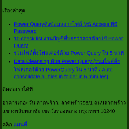
เรื่องล่าสุด
Power Queryดึงข้อมูลจากไฟล์ MS Access ที่มี
Password
ไม่มี
10 check list งานบัญชีที่บอกว่าควรต้องใช้ Power
ความ
Query
ไม่มี
เห็น
ไม
รวมไฟล์ทั้งโฟลเดอร์ด้วย Power Query ใน 5 นาที
ความ
บน
ค
Data Cleansing ด้วย Power Query (รวมไฟล์ทั้ง
เห็น
Power
เห
โฟลเดอร์ด้วย PowerQuery ใน 5 นาที / Auto
บน
Queryดึง
consolidate all files in folder in 5 minutes)
บ
ไม่มี
10
ข้อมูล
check
ร
ความ
จาก
ติดต่อเราได้ที่
list
ไฟ
เห็น
ไฟล์
งาน
บน
ทั้
อาคารเดอะวัน ลาดพร้าว, ลาดพร้าว98/1 ถนนลาดพร้าว
MS
บัญชี
Access
Data
โฟ
แขวงพลับพลาชัย เขตวังทองหลาง กรุงเทพฯ 10240
ที่
Cleansin
ที่
ด้
บอก
ด้วย
คลิก
แผนที่
มี
P