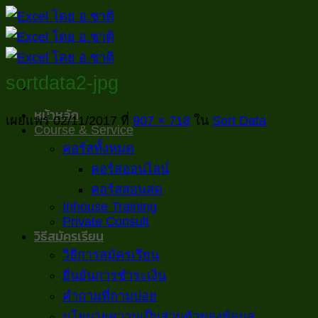
ข้าม
ไป
ยัง
เนื้อหา
sortdata2-jpg
หน้าหลัก
เผยแพร่
02/11/2017
ที่
907 × 718
ใน
Sort Data
Course & Service
คอร์สทั้งหมด
คอร์สออนไลน์
คอร์สสอนสด
Inhouse Training
Private Consult
วิธีสมัครเรียน
วิธีการสมัครเรียน
ยืนยันการชำระเงิน
คำถามที่ถามบ่อย
นโยบายความเป็นส่วนตัวของข้อมูล