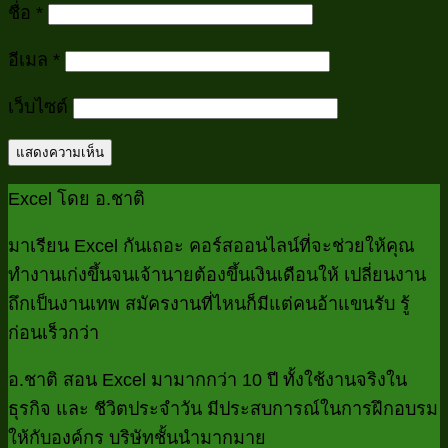
ชื่อ
*
อีเมล
*
เว็บไซต์
Excel โดย อ.ชาติ
มาเรียน Excel กันเถอะ คอร์สออนไลน์ที่จะช่วยให้คุณ
ทำงานเก่งขึ้นจนเจ้านายต้องขึ้นเงินเดือนให้ เปลี่ยนงาน
ถึกเป็นงานเทพ สมัครงานที่ไหนก็มีแต่คนอ้าแขนรับ รู้
ก่อนเร็วกว่า
อ.ชาติ สอน Excel มามากกว่า 10 ปี ทั้งใช้งานจริงใน
ธุรกิจ และ ชีวิตประจำวัน มีประสบการณ์ในการฝึกอบรม
ให้กับองค์กร บริษัทชั้นนำมากมาย