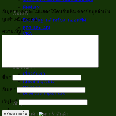
ติดต่อเรา
อีเมลของคุณจะไม่แสดงให้คนอื่นเห็น
ช่องข้อมูลจำเป็น
เรียนฟรี
ถูกทำเครื่องหมาย
*
Excelพื้นฐานสำหรับงานออฟฟิศ
สูตร และ เมนู
ความเห็น
*
VBA
ตัวอย่าง/ประยุกต์
บทความทั่วไป
Inspiration
บทความทั้งหมด
เกี่ยวกับเรา
เกี่ยวกับเรา
ชื่อ
*
เสียงจากผู้เรียน
Reviews
อีเมล
*
Business Trip&Travel
เว็บไซต์
เข้าสู่ระบบ / ลงทะเบียน
ตะกร้าสินค้า