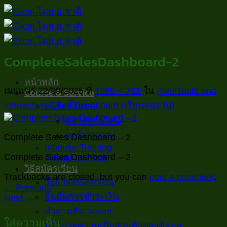
ข้าม
ไป
ยัง
เนื้อหา
CompleteSalesDashboard-2
หน้าหลัก
เผยแพร่
22/09/2025
ที่
1285 × 761
ใน
PivotTable and
Course & Service
Interactive Sales Dashboard (เรียนสด1วัน)
คอร์สทั้งหมด
คอร์สออนไลน์
คอร์สสอนสด
Complete Sales Dashboard – 2
Inhouse Training
Complete Sales Dashboard – 2
Private Consult
วิธีสมัครเรียน
Trackbacks are closed, but you can
post a comment
.
วิธีการสมัครเรียน
←
Previous
ยืนยันการชำระเงิน
Next
→
คำถามที่ถามบ่อย
ใส่ความเห็น
นโยบายความเป็นส่วนตัวของข้อมูล